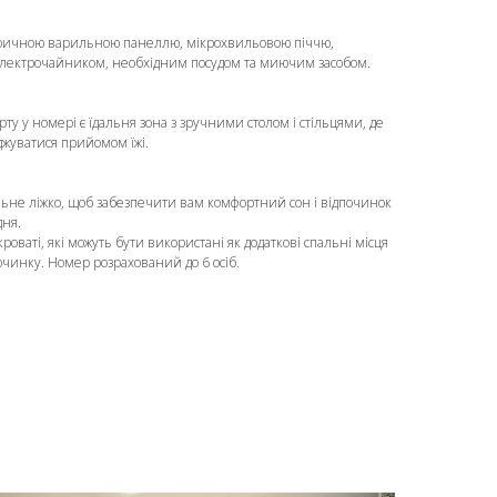
ричною варильною панеллю, мікрохвильовою піччю,
лектрочайником, необхідним посудом та миючим засобом.
ту у номері є їдальня зона з зручними столом і стільцями, де
жуватися прийомом їжі.
льне ліжко, щоб забезпечити вам комфортний сон і відпочинок
дня.
кроваті, які можуть бути використані як додаткові спальні місця
починку. Номер розрахований до 6 осіб.