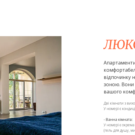
ЛЮК
Апартаменти 
комфортабел
відпочинку н
зоною. Вони 
вашого комф
Дві кімнати з вихо
У номері є кондиціо
- Ванна кімната:
У номері є окрем
(гель для душу, м