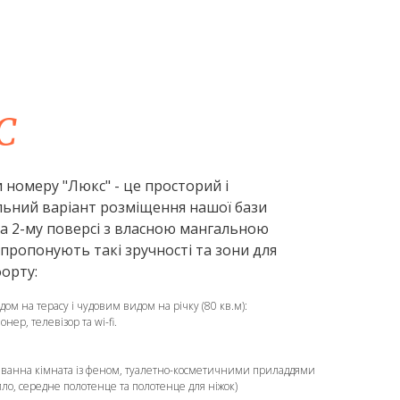
С
номеру "Люкс" - це просторий і
ьний варіант розміщення нашої бази
а 2-му поверсі з власною мангальною
пропонують такі зручності та зони для
орту:
дом на терасу і чудовим видом на річку (80 кв.м):
нер, телевізор та wi-fi.
а ванна кімната із феном, туалетно-косметичними приладдями
ило, середне полотенце та полотенце для ніжок)