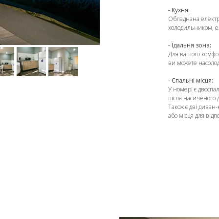
- Кухня:
Обладнана елект
холодильником, е
- Їдальня зона:
Для вашого комфор
ви можете насолод
- Спальні місця:
У номері є двоспа
після насиченого 
Також є дві диван-
або місця для від