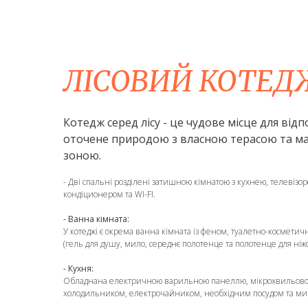
ЛІСОВИЙ КОТЕД
Котедж серед лісу - це чудове місце для відп
оточене природою з власною терасою та м
зоною.
- Дві спальні розділені затишною кімнатою з кухнею, телевізор
кондіционером та WI-FI.
- Ванна кімната:
У котеджі є окрема ванна кімната із феном, туалетно-космет
(гель для душу, мило, середнє полотенце та полотенце для ніж
- Кухня:
Обладнана електричною варильною панеллю, мікрохвильово
холодильником, електрочайником, необхідним посудом та ми