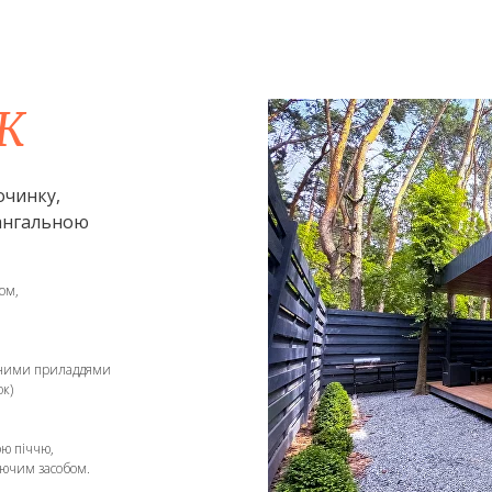
Ж
очинку,
ангальною
ом,
ичними приладдями
ок)
ю піччю,
ючим засобом.