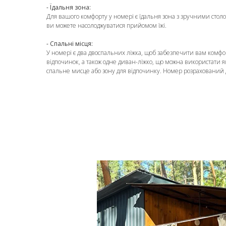
- Їдальня зона:
Для вашого комфорту у номері є їдальня зона з зручними столо
ви можете насолоджуватися прийомом їжі.
- Спальні місця:
У номері є два двоспальних ліжка, щоб забезпечити вам комфо
відпочинок, а також одне диван-ліжко, що можна використати я
спальне мисце або зону для відпочинку. Номер розрахований д