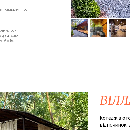
м і стільцями, де
ртний сон і
к додаткове
о 6 осіб.
ВІЛЛ
Котедж в ото
відпочинок,